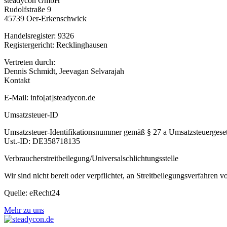
steadycon GmbH
Rudolfstraße 9
45739 Oer-Erkenschwick
Handelsregister: 9326
Registergericht: Recklinghausen
Vertreten durch:
Dennis Schmidt, Jeevagan Selvarajah
Kontakt
E-Mail: info[at]steadycon.de
Umsatzsteuer-ID
Umsatzsteuer-Identifikationsnummer gemäß § 27 a Umsatzsteuergeset
Ust.-ID: DE358718135
Verbraucher­streit­beilegung/Universal­schlichtungs­stelle
Wir sind nicht bereit oder verpflichtet, an Streitbeilegungsverfahren 
Quelle: eRecht24
Mehr zu uns